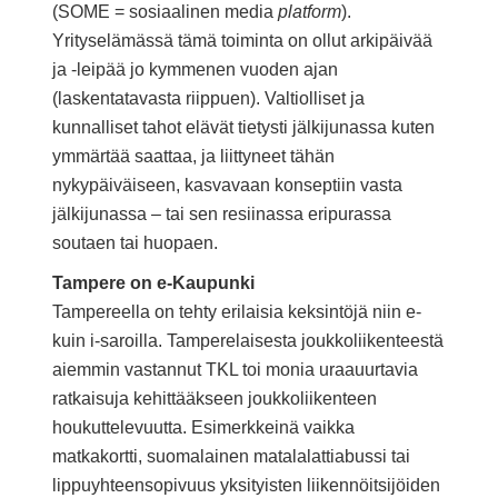
(SOME = sosiaalinen media
platform
).
Yrityselämässä tämä toiminta on ollut arkipäivää
ja -leipää jo kymmenen vuoden ajan
(laskentatavasta riippuen). Valtiolliset ja
kunnalliset tahot elävät tietysti jälkijunassa kuten
ymmärtää saattaa, ja liittyneet tähän
nykypäiväiseen, kasvavaan konseptiin vasta
jälkijunassa – tai sen resiinassa eripurassa
soutaen tai huopaen.
Tampere on e-Kaupunki
Tampereella on tehty erilaisia keksintöjä niin e-
kuin i-saroilla. Tamperelaisesta joukkoliikenteestä
aiemmin vastannut TKL toi monia uraauurtavia
ratkaisuja kehittääkseen joukkoliikenteen
houkuttelevuutta. Esimerkkeinä vaikka
matkakortti, suomalainen matalalattiabussi tai
lippuyhteensopivuus yksityisten liikennöitsijöiden