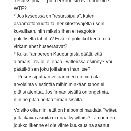
”resurssipula” – pula ei kohdistu Facebookiin?
WTF?
* Jos kyseessä on ”resurssipula”, kuten
osaamattomuutta tai henkilöstövajetta usein
kuvaillaan, niin miksi siihen ei reagoida
poliittisella taholla? Eivätkö poliitikot tiedä mitä
virkamiehet huseeraavat?
* Kuka Tampereen Kaupungista päätti, että
alamais-TreJoli ei enää Twitterissä esiinny? Vai
päättikö sen joku jolilainen ihan itse?
– Resurssipulaan vetoaminen on mitä ala-
arvoisinta viestintää mihin minkään tahon ei
pitäisi alentua. Jos firman sisällä on ongelmia,
niin ne pitää hoitaa firman sisällä.
Voisiko olla niin, että on helpompi haudata Twitter,
jotta ikäviä asioita ei enää kysyttäisi? Tampereen
joukkoliikenne ei ole viime kuukausina saanut