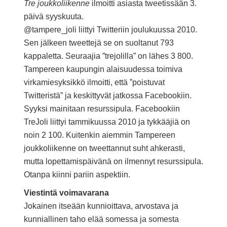
Tre joukkoliikenne
ilmoitti asiasta tweetissään 3.
päivä syyskuuta.
@tampere_joli liittyi Twitteriin joulukuussa 2010.
Sen jälkeen tweettejä se on suoltanut 793
kappaletta. Seuraajia ”trejolilla” on lähes 3 800.
Tampereen kaupungin alaisuudessa toimiva
virkamiesyksikkö ilmoitti, että ”poistuvat
Twitteristä” ja keskittyvät jatkossa Facebookiin.
Syyksi mainitaan resurssipula. Facebookiin
TreJoli liittyi tammikuussa 2010 ja tykkääjiä on
noin 2 100. Kuitenkin aiemmin Tampereen
joukkoliikenne on tweettannut suht ahkerasti,
mutta lopettamispäivänä on ilmennyt resurssipula.
Otanpa kiinni pariin aspektiin.
Viestintä voimavarana
Jokainen itseään kunnioittava, arvostava ja
kunniallinen taho elää somessa ja somesta