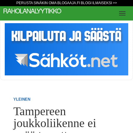
PERUSTA SINÄKIN OMA BLOGAAJA.FI BLOGI ILMAISEKSI >>
RAHOLANALYYTIKKO
YLEINEN
Tampereen
joukkoliikenne ei