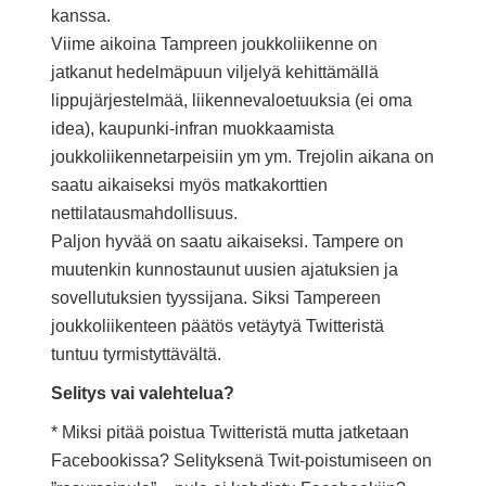
kanssa.
Viime aikoina Tampreen joukkoliikenne on
jatkanut hedelmäpuun viljelyä kehittämällä
lippujärjestelmää, liikennevaloetuuksia (ei oma
idea), kaupunki-infran muokkaamista
joukkoliikennetarpeisiin ym ym. Trejolin aikana on
saatu aikaiseksi myös matkakorttien
nettilatausmahdollisuus.
Paljon hyvää on saatu aikaiseksi. Tampere on
muutenkin kunnostaunut uusien ajatuksien ja
sovellutuksien tyyssijana. Siksi Tampereen
joukkoliikenteen päätös vetäytyä Twitteristä
tuntuu tyrmistyttävältä.
Selitys vai valehtelua?
* Miksi pitää poistua Twitteristä mutta jatketaan
Facebookissa? Selityksenä Twit-poistumiseen on